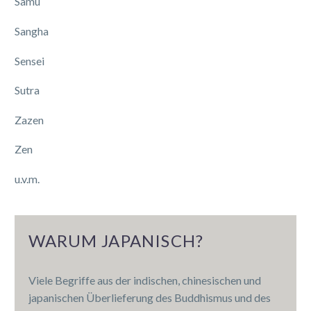
Samu
Sangha
Sensei
Sutra
Zazen
Zen
u.v.m.
WARUM JAPANISCH?
Viele Begriffe aus der indischen, chinesischen und
japanischen Überlieferung des Buddhismus und des