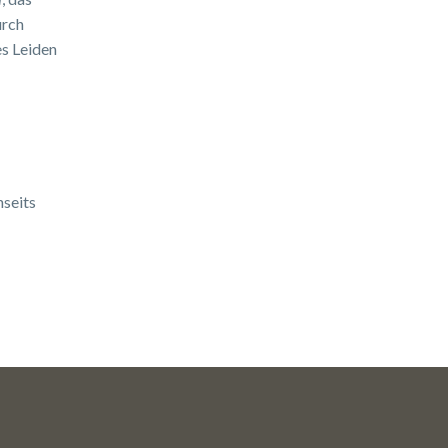
urch
es Leiden
nseits