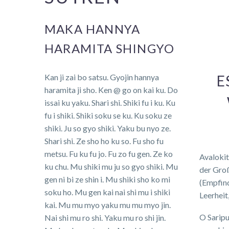
MAKA HANNYA
HARAMITA SHINGYO
Kan ji zai bo satsu. Gyojin hannya
E
haramita ji sho. Ken @ go on kai ku. Do
issai ku yaku. Shari shi. Shiki fu i ku. Ku
fu i shiki. Shiki soku se ku. Ku soku ze
shiki. Ju so gyo shiki. Yaku bu nyo ze.
Shari shi. Ze sho ho ku so. Fu sho fu
metsu. Fu ku fu jo. Fu zo fu gen. Ze ko
Avalokit
ku chu. Mu shiki mu ju so gyo shiki. Mu
der Groß
gen ni bi ze shin i. Mu shiki sho ko mi
(Empfin
soku ho. Mu gen kai nai shi mu i shiki
Leerheit
kai. Mu mu myo yaku mu mu myo jin.
O Saripu
Nai shi mu ro shi. Yaku mu ro shi jin.