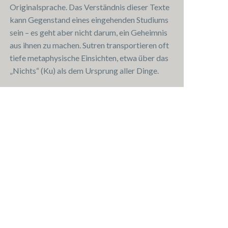
Originalsprache. Das Verständnis dieser Texte
kann Gegenstand eines eingehenden Studiums
sein – es geht aber nicht darum, ein Geheimnis
aus ihnen zu machen. Sutren transportieren oft
tiefe metaphysische Einsichten, etwa über das
„Nichts“ (Ku) als dem Ursprung aller Dinge.