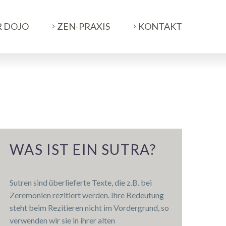
R DOJO
ZEN-PRAXIS
KONTAKT
WAS IST EIN SUTRA?
Sutren sind überlieferte Texte, die z.B. bei
Zeremonien rezitiert werden. Ihre Bedeutung
steht beim Rezitieren nicht im Vordergrund, so
verwenden wir sie in ihrer alten