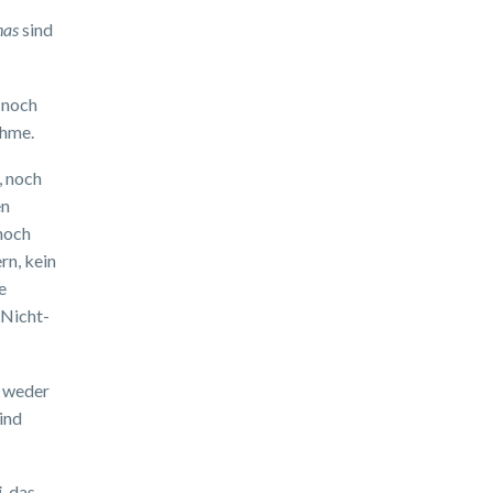
has
sind
t noch
ahme.
, noch
en
 noch
rn, kein
e
 Nicht-
a weder
ind
i
, das