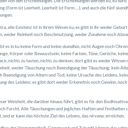
eden von den Erscheinungen. Die Erscheinungen werden
ku
,
ku
wird
ng (Form ist Leerheit, Leerheit ist Form …), und auch die fünf
skand
nungen.
tra, alle Existenz ist in ihrem Wesen
ku
, es gibt in ihr weder Gebur
n, weder Reinheit noch Beschmutzung, weder Zunahme noch Abn
bt es in
ku
keine Form und keine
skandhas
, nicht Augen noch Ohren
nge, Körper oder Bewusstsein; keine Farben, Töne, Gerüche, kein
k, nichts zu tasten, nichts zu denken; dort gibt es weder Wissen
heit, weder Täuschung noch Beendigung der Täuschung; kein Alte
h Beendigung von Altern und Tod; keine Ursache des Leidens, kein
ng des Leidens; es gibt dort weder Erkenntnis noch Gewinn, noch
ser Weisheit, die darüber hinaus führt, gibt es für den Bodhisattv
ch Furcht. Alle Täuschungen und jegliches Haften und Festhalten s
t, und er kann das höchste Ziel des Lebens, das
nirvana,
erreichen.
ddhas der Vergangenheit, Gegenwart und Zukunft können das
sator