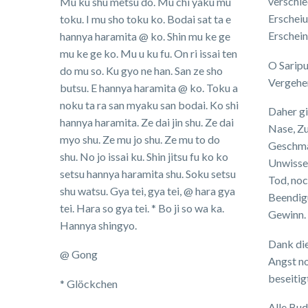
verschi
Mu ku shu metsu do. Mu chi yaku mu
Erscheiu
toku. I mu sho toku ko. Bodai sat ta e
Erschei
hannya haramita @ ko. Shin mu ke ge
mu ke ge ko. Mu u ku fu. On ri issai ten
O Saripu
do mu so. Ku gyo ne han. San ze sho
Vergehe
butsu. E hannya haramita @ ko. Toku a
noku ta ra san myaku san bodai. Ko shi
Daher gi
hannya haramita. Ze dai jin shu. Ze dai
Nase, Zu
myo shu. Ze mu jo shu. Ze mu to do
Geschmac
shu. No jo issai ku. Shin jitsu fu ko ko
Unwissen
setsu hannya haramita shu. Soku setsu
Tod, noc
shu watsu. Gya tei, gya tei, @ hara gya
Beendigu
tei. Hara so gya tei. * Bo ji so wa ka.
Gewinn.
Hannya shingyo.
Dank die
@ Gong
Angst no
beseitig
* Glöckchen
Alle Bu