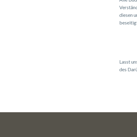
Verständ
diesen u
beseitig
Lasst un
des Dar