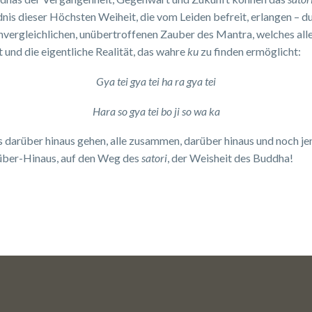
nis dieser Höchsten Weiheit, die vom Leiden befreit, erlangen – d
nvergleichlichen, unübertroffenen Zauber des Mantra, welches all
t und die eigentliche Realität, das wahre
ku
zu finden ermöglicht:
Gya tei gya tei ha ra gya tei
Hara so gya tei bo ji so wa ka
s darüber hinaus gehen, alle zusammen, darüber hinaus und noch je
über-Hinaus, auf den Weg des
satori
, der Weisheit des Buddha!