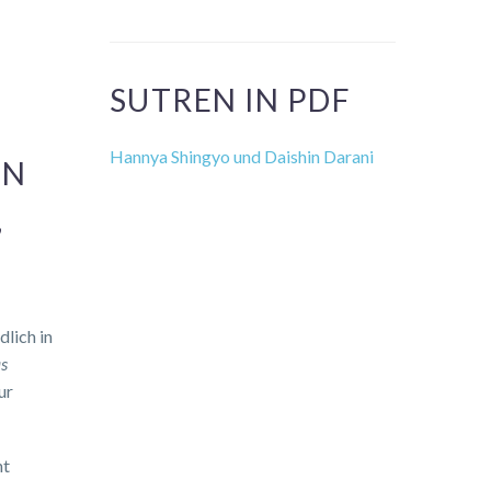
SUTREN IN PDF
Hannya Shingyo und Daishin Darani
 W
D
dlich in
s
ur
ht