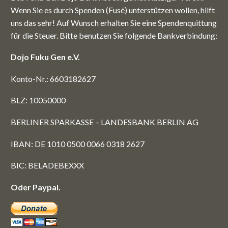
Wenn Sie es durch Spenden (Fusé) unterstützen wollen, hilft
uns das sehr! Auf Wunsch erhalten Sie eine Spendenquittung
für die Steuer. Bitte benutzen Sie folgende Bankverbindung:
Dojo Fuku Gen e.V.
Spätsommercamp und
Sesshin vom 20. bis 28.
Konto-Nr.: 6603182627
30 Juli 2025
0
September 2025
BLZ: 10050000
BERLINER SPARKASSE – LANDESBANK BERLIN AG
IBAN: DE 1010 0500 0066 0318 2627
Zazen-Nacht am Sonnabend, den
13. Dezember 2025
BIC: BELADEBEXXX
15 Nov. 2025
0
Einführung in Zazen-Praxis am
Oder Paypal.
Sonnabend, den 28. März 2026
18 März 2026
0
Zazen-Nacht am Sonnabend, den 8.